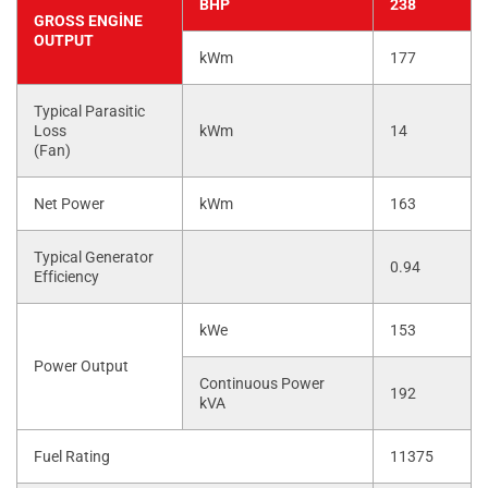
BHP
238
GROSS ENGINE
OUTPUT
kWm
177
Typical Parasitic
Loss
kWm
14
(Fan)
Net Power
kWm
163
Typical Generator
0.94
Efficiency
kWe
153
Power Output
Continuous Power
192
kVA
Fuel Rating
11375