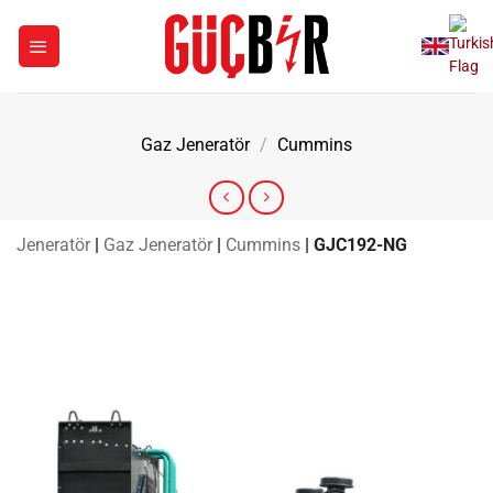
İçeriğe
atla
Gaz Jeneratör
/
Cummins
Jeneratör
|
Gaz Jeneratör
|
Cummins
|
GJC192-NG