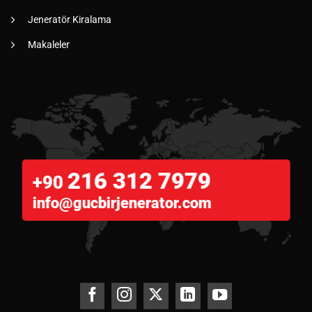
Jeneratör Kiralama
Makaleler
216 312 7979
+90
info@gucbirjenerator.com