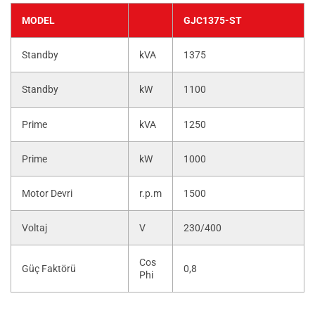
MODEL
GJC1375-ST
Standby
kVA
1375
Standby
kW
1100
Prime
kVA
1250
Prime
kW
1000
Motor Devri
r.p.m
1500
Voltaj
V
230/400
Cos
Güç Faktörü
0,8
Phi