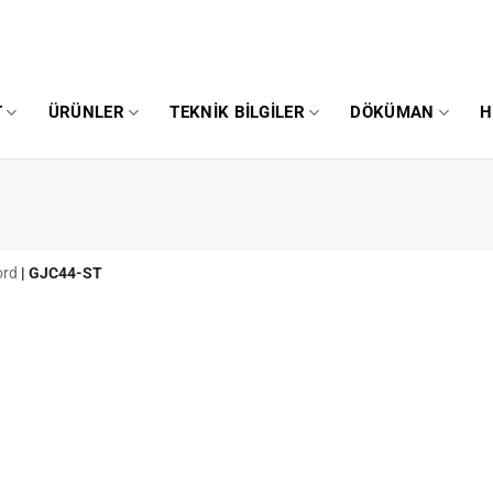
T
ÜRÜNLER
TEKNIK BILGILER
DÖKÜMAN
H
ord
|
GJC44-ST