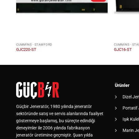
CUMMINS - STAMFORD
CUMMINS - ST
GJC220-ST
GJC16-ST
Ürünler
Dizel Je
Güçbir Jeneratör, 1980 yılında jeneratör
Portatif
sektöründe satış ve servis alanlarında faaliyet
Işık Kulel
göstermeye başlamış, bu süreçte edindiği
deneyimler ile 2006 yılında fabrikasyon
Marin Je
jeneratör üretimine geçmiştir. Şuan yılda