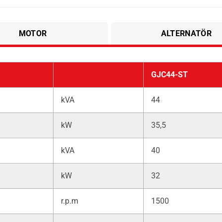
MOTOR
ALTERNATÖR
GJC44-ST
kVA
44
kW
35,5
kVA
40
kW
32
r.p.m
1500