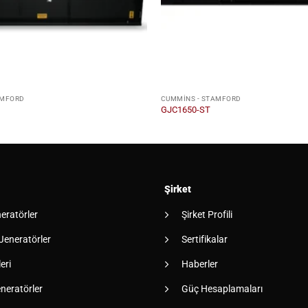
AMFORD
CUMMINS - STAMFORD
GJC1650-ST
Şirket
neratörler
Şirket Profili
 Jeneratörler
Sertifikalar
eri
Haberler
neratörler
Güç Hesaplamaları