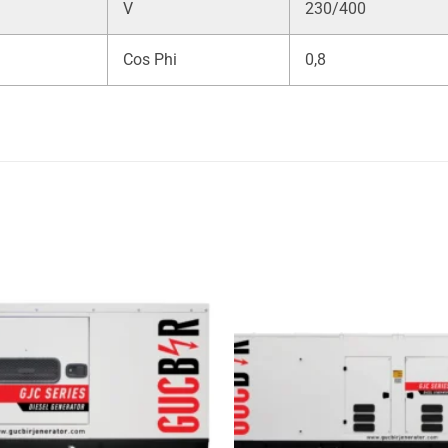
V
230/400
Cos Phi
0,8