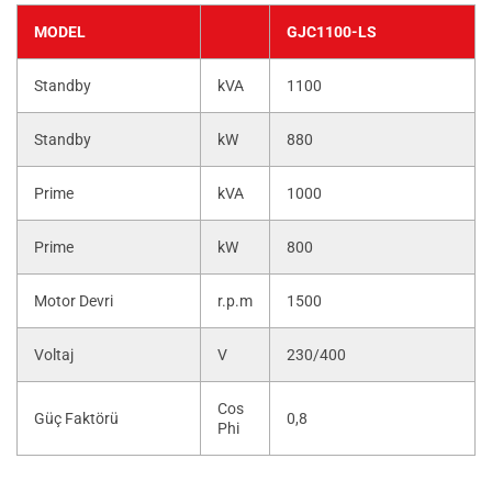
MODEL
GJC1100-LS
Standby
kVA
1100
Standby
kW
880
Prime
kVA
1000
Prime
kW
800
Motor Devri
r.p.m
1500
Voltaj
V
230/400
Cos
Güç Faktörü
0,8
Phi