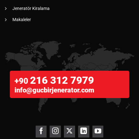
Jeneratör Kiralama
Makaleler
216 312 7979
+90
info@gucbirjenerator.com