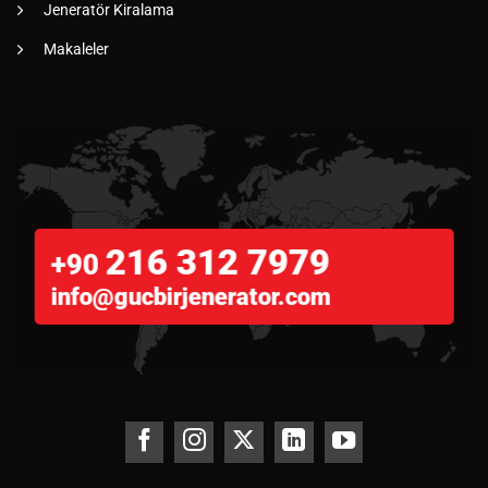
Jeneratör Kiralama
Makaleler
216 312 7979
+90
info@gucbirjenerator.com