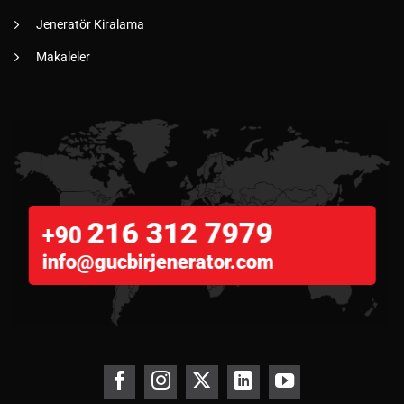
Jeneratör Kiralama
Makaleler
216 312 7979
+90
info@gucbirjenerator.com