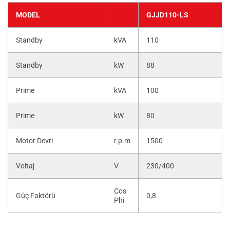
MODEL
GJJD110-LS
Standby
kVA
110
Standby
kW
88
Prime
kVA
100
Prime
kW
80
Motor Devri
r.p.m
1500
Voltaj
V
230/400
Cos
Güç Faktörü
0,8
Phi