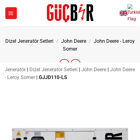
İçeriğe
atla
Dizel Jeneratör Setleri
/
John Deere
/
John Deere - Leroy
Somer
Jeneratör
|
Dizel Jeneratör Setleri
|
John Deere
|
John Deere
- Leroy Somer
|
GJJD110-LS