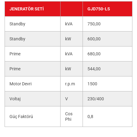
JENERATÖR SETI
GJD750-LS
Standby
kVA
750,00
Standby
kW
600,00
Prime
kVA
680,00
Prime
kW
544,00
Motor Devri
r.p.m
1500
Voltaj
V
230/400
Cos
Güç Faktörü
0,8
Phi