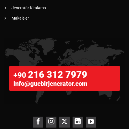
Jeneratör Kiralama
Makaleler
216 312 7979
+90
info@gucbirjenerator.com