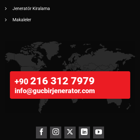
Jeneratör Kiralama
Makaleler
216 312 7979
+90
info@gucbirjenerator.com