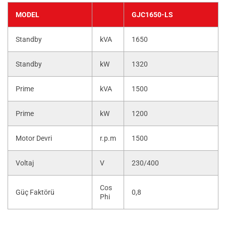
MODEL
GJC1650-LS
Standby
kVA
1650
Standby
kW
1320
Prime
kVA
1500
Prime
kW
1200
Motor Devri
r.p.m
1500
Voltaj
V
230/400
Cos
Güç Faktörü
0,8
Phi