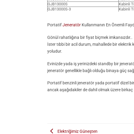
GJB13000S
Kabinli T
GJB13000S-3
Kabinli T
Portatif
Jeneratör
Kullanmanın En Önemli Fayd
Gönül rahatlığına bir fiyat biçmek imkansızdır..
İster tıbbi bir acil durum, mahallede bir elektrik
yoludur.
Evinizde yada iş yerinizdeki standby bir jeneratö
jeneratör genellikle bağlı olduğu binaya güç sa
Portatif benzinli jeneratör yada portatif dizel 
ancak aşağıdakiler de dahil olmak üzere birkaç
Elektriğimiz Güneşten