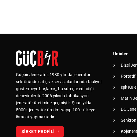
Ürünler
Dizel Je
Güçbir Jeneratör, 1980 yılında jeneratör
Portatif
sektöründe satış ve servis alanlarında faaliyet
Işık Kulel
göstermeye başlamış, bu süreçte edindiği
deneyimler ile 2006 yılında fabrikasyon
Marin Je
jeneratör üretimine geçmiştir. Şuan yılda
DC Jener
5000+ jeneratör üretimi yapıp 100+ ülkeye
ihracat yapmaktadır.
Senkron
Kojener
ŞİRKET PROFİLİ