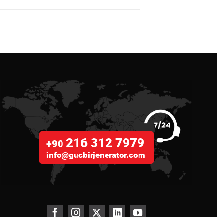
216 312 7979
+90
info@gucbirjenerator.com