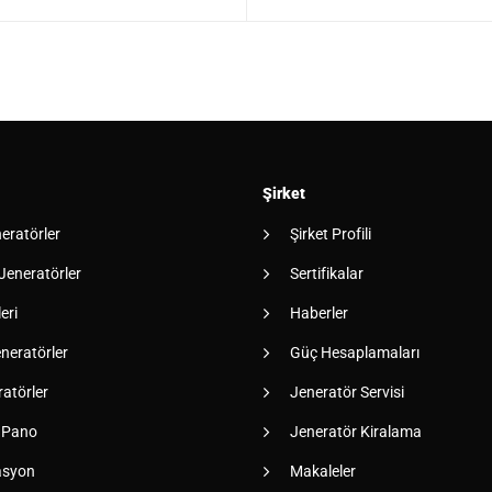
Şirket
neratörler
Şirket Profili
 Jeneratörler
Sertifikalar
eri
Haberler
neratörler
Güç Hesaplamaları
atörler
Jeneratör Servisi
 Pano
Jeneratör Kiralama
asyon
Makaleler