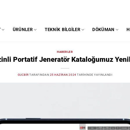
T
ÜRÜNLER
TEKNIK BILGILER
DÖKÜMAN
H
HABERLER
inli Portatif Jeneratör Kataloğumuz Yeni
GUCBIR
TARAFINDAN
25 HAZIRAN 2024
TARIHINDE YAYINLANDI