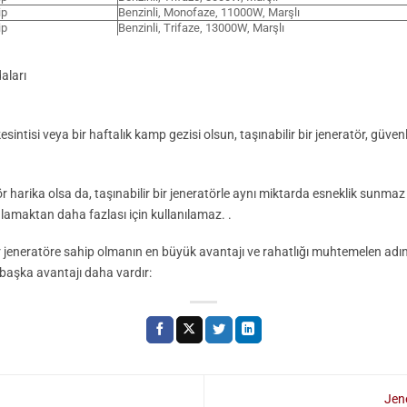
ip
Benzinli, Monofaze, 11000W, Marşlı
ip
Benzinli, Trifaze, 13000W, Marşlı
aları
 kesintisi veya bir haftalık kamp gezisi olsun, taşınabilir bir jeneratör, gü
r harika olsa da, taşınabilir bir jeneratörle aynı miktarda esneklik sunmaz 
ğlamaktan daha fazlası için kullanılamaz. .
bir jeneratöre sahip olmanın en büyük avantajı ve rahatlığı muhtemelen adınd
 başka avantajı daha vardır:
Jen