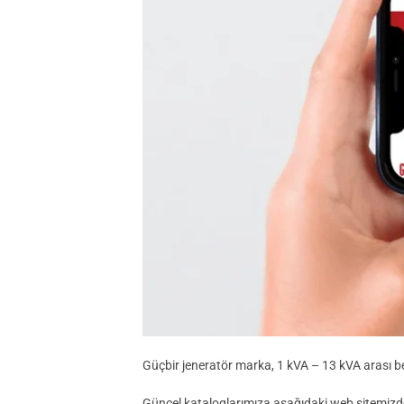
Güçbir jeneratör marka, 1 kVA – 13 kVA arası ben
Güncel kataloglarımıza aşağıdaki web sitemizden