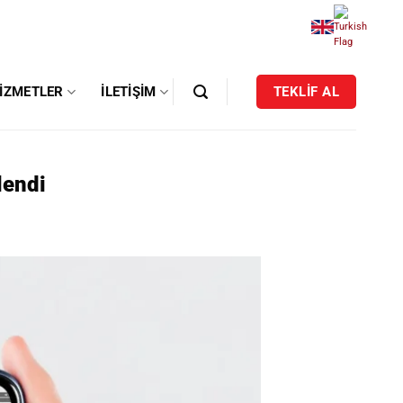
IZMETLER
İLETIŞIM
TEKLİF AL
lendi