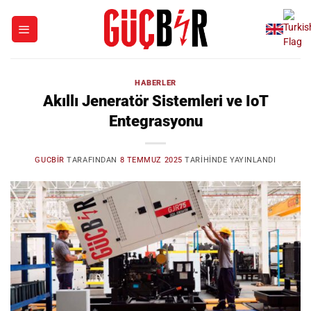
İçeriğe
atla
HABERLER
Akıllı Jeneratör Sistemleri ve IoT
Entegrasyonu
GUCBIR
TARAFINDAN
8 TEMMUZ 2025
TARIHINDE YAYINLANDI