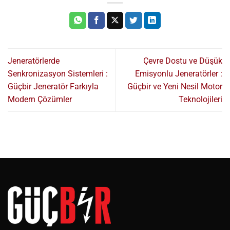
Jeneratörlerde
Çevre Dostu ve Düşük
Senkronizasyon Sistemleri :
Emisyonlu Jeneratörler :
Güçbir Jeneratör Farkıyla
Güçbir ve Yeni Nesil Motor
Modern Çözümler
Teknolojileri