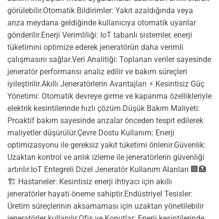
görülebilir.Otomatik Bildirimler: Yakıt azaldığında veya
arıza meydana geldiğinde kullanıcıya otomatik uyarılar
gönderilir.Enerji Verimliliği: IoT tabanlı sistemler, enerji
tüketimini optimize ederek jeneratörün daha verimli
çalışmasını sağlar.Veri Analitiği: Toplanan veriler sayesinde
jeneratör performansı analiz edilir ve bakım süreçleri
iyileştirilir.Akıllı Jeneratörlerin Avantajları ⚡ Kesintisiz Güç
Yönetimi: Otomatik devreye girme ve kapanma özellikleriyle
elektrik kesintilerinde hızlı çözüm.Düşük Bakım Maliyeti:
Proaktif bakım sayesinde arızalar önceden tespit edilerek
maliyetler düşürülür.Çevre Dostu Kullanım: Enerji
optimizasyonu ile gereksiz yakıt tüketimi önlenir.Güvenlik:
Uzaktan kontrol ve anlık izleme ile jeneratörlerin güvenliği
artırılır.IoT Entegreli Dizel Jeneratör Kullanım Alanları 🏢🏥
🏗️ Hastaneler: Kesintisiz enerji ihtiyacı için akıllı
jeneratörler hayati öneme sahiptir.Endüstriyel Tesisler:
Üretim süreçlerinin aksamaması için uzaktan yönetilebilir
jeneratörler kullanılır.Ofis ve Konutlar: Enerji kesintilerinde