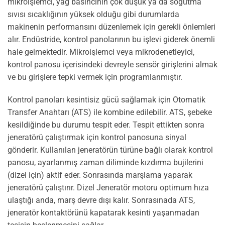
mikroişlemci, yağ basıncının çok düşük ya da soğutma
sıvısı sıcaklığının yüksek olduğu gibi durumlarda
makinenin performansını düzenlemek için gerekli önlemleri
alır. Endüstride, kontrol panolarının bu işlevi giderek önemli
hale gelmektedir. Mikroişlemci veya mikrodenetleyici,
kontrol panosu içerisindeki devreyle sensör girişlerini almak
ve bu girişlere tepki vermek için programlanmıştır.
Kontrol panoları kesintisiz gücü sağlamak için Otomatik
Transfer Anahtarı (ATS) ile kombine edilebilir. ATS, şebeke
kesildiğinde bu durumu tespit eder. Tespit ettikten sonra
jeneratörü çalıştırmak için kontrol panosuna sinyal
gönderir. Kullanılan jeneratörün türüne bağlı olarak kontrol
panosu, ayarlanmış zaman diliminde kızdırma bujilerini
(dizel için) aktif eder. Sonrasında marşlama yaparak
jeneratörü çalıştırır. Dizel Jeneratör motoru optimum hıza
ulaştığı anda, marş devre dışı kalır. Sonrasınada ATS,
jeneratör kontaktörünü kapatarak kesinti yaşanmadan