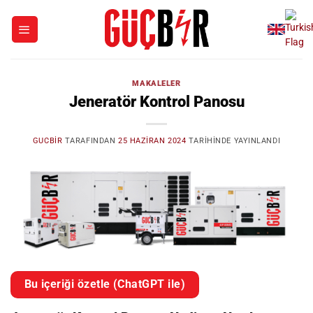
İçeriğe
atla
MAKALELER
Jeneratör Kontrol Panosu
GUCBIR
TARAFINDAN
25 HAZIRAN 2024
TARIHINDE YAYINLANDI
Bu içeriği özetle (ChatGPT ile)