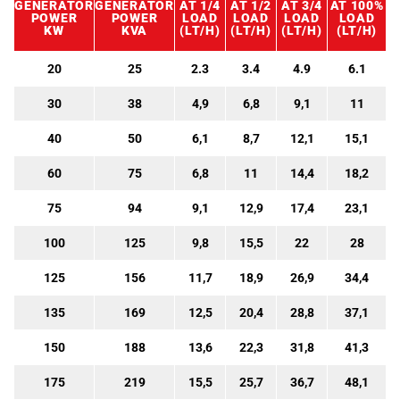
GENERATOR
GENERATOR
AT 1/4
AT 1/2
AT 3/4
AT 100%
POWER
POWER
LOAD
LOAD
LOAD
LOAD
KW
KVA
(LT/H)
(LT/H)
(LT/H)
(LT/H)
20
25
2.3
3.4
4.9
6.1
30
38
4,9
6,8
9,1
11
40
50
6,1
8,7
12,1
15,1
60
75
6,8
11
14,4
18,2
75
94
9,1
12,9
17,4
23,1
100
125
9,8
15,5
22
28
125
156
11,7
18,9
26,9
34,4
135
169
12,5
20,4
28,8
37,1
150
188
13,6
22,3
31,8
41,3
175
219
15,5
25,7
36,7
48,1