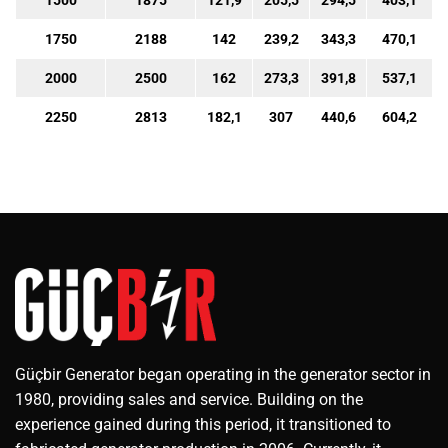
1500
1875
121,9
205,5
294,5
403,1
1750
2188
142
239,2
343,3
470,1
2000
2500
162
273,3
391,8
537,1
2250
2813
182,1
307
440,6
604,2
Güçbir Generator began operating in the generator sector in
1980, providing sales and service. Building on the
experience gained during this period, it transitioned to