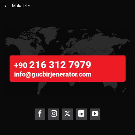
Makaleler
216 312 7979
+90
info@gucbirjenerator.com