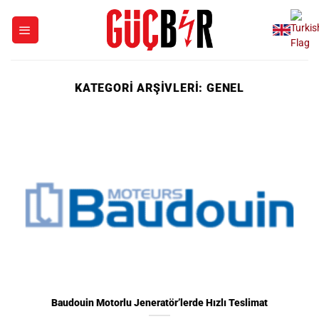
İçeriğe
atla
KATEGORI ARŞIVLERI:
GENEL
Baudouin Motorlu Jeneratör’lerde Hızlı Teslimat